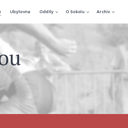
u
Ubytovna
Oddíly
O Sokolu
Archiv
ou