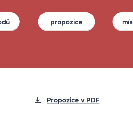
odů
propozice
mís
Propozice v PDF