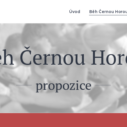
Úvod
Běh Černou Horo
ěh Černou Hor
propozice