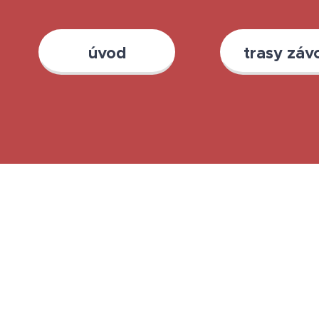
úvod
trasy záv