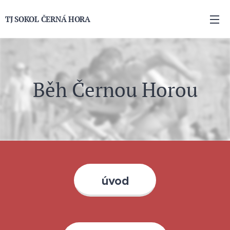
TJ
SOKOL ČERNÁ HORA
Běh Černou Horou
úvod