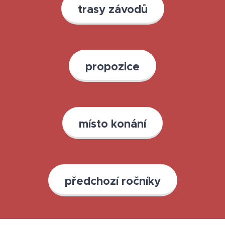
trasy závodů
propozice
místo konání
předchozí ročníky